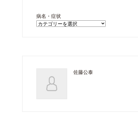
病名・症状
病
名・
症
状
佐藤公泰