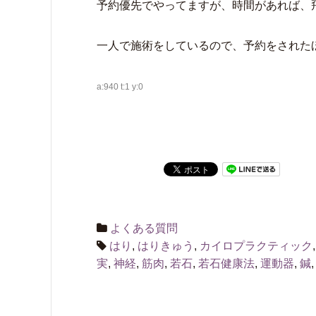
予約優先でやってますが、時間があれば、
一人で施術をしているので、予約をされた
a:940 t:1 y:0
よくある質問
はり
,
はりきゅう
,
カイロプラクティック
実
,
神経
,
筋肉
,
若石
,
若石健康法
,
運動器
,
鍼