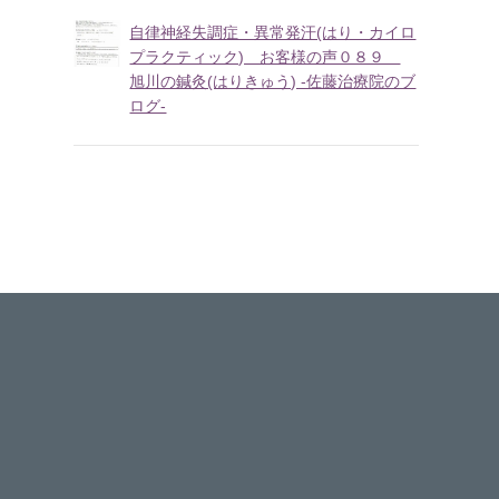
自律神経失調症・異常発汗(はり・カイロ
プラクティック) お客様の声０８９
旭川の鍼灸(はりきゅう) -佐藤治療院のブ
ログ-